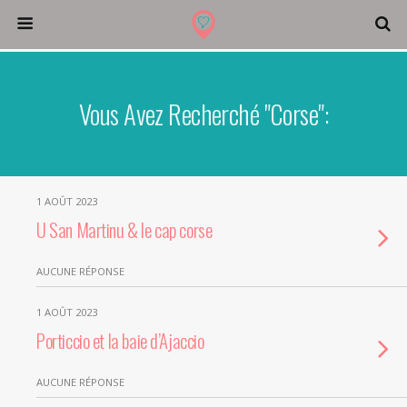
Vous Avez Recherché "corse":
1 AOÛT 2023
U San Martinu & le cap corse
AUCUNE RÉPONSE
1 AOÛT 2023
Porticcio et la baie d’Ajaccio
AUCUNE RÉPONSE