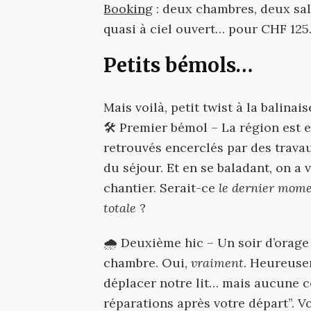
Booking
: deux chambres, deux sal
quasi à ciel ouvert… pour CHF 125.-
Petits bémols…
Mais voilà, petit twist à la balinaise
🛠️ Premier bémol – La région est e
retrouvés encerclés par des travaux
du séjour. Et en se baladant, on a 
chantier. Serait-ce
le dernier mome
totale
?
🌧️ Deuxième hic – Un soir d’orage 
chambre. Oui,
vraiment
. Heureuse
déplacer notre lit… mais aucune co
réparations après votre départ”. Vo