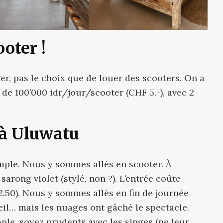
oter !
r, pas le choix que de louer des scooters. On a
if de 100’000 idr/jour/scooter (CHF 5.-), avec 2
à Uluwatu
mple
. Nous y sommes allés en scooter. À
 sarong violet (stylé, non ?). L’entrée coûte
.50). Nous y sommes allés en fin de journée
eil… mais les nuages ont gâché le spectacle.
mple, soyez prudents avec les singes (ne leur