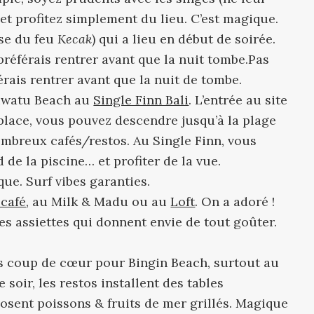
et profitez simplement du lieu. C’est magique.
nse du feu
Kecak
) qui a lieu en début de soirée.
 préférais rentrer avant que la nuit tombe.Pas
férais rentrer avant que la nuit de tombe.
luwatu Beach au
Single Finn Bali
. L’entrée au site
lace, vous pouvez descendre jusqu’à la plage
ombreux cafés/restos. Au Single Finn, vous
de la piscine… et profiter de la vue.
que. Surf vibes garanties.
 café
, au Milk & Madu ou au
Loft
. On a adoré !
es assiettes qui donnent envie de tout goûter.
ros coup de cœur pour Bingin Beach, surtout au
soir, les restos installent des tables
posent poissons & fruits de mer grillés. Magique